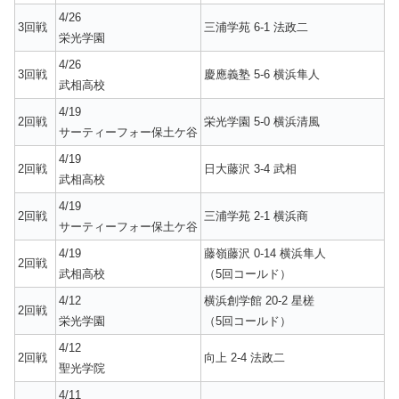
4/26
3回戦
三浦学苑 6-1 法政二
栄光学園
4/26
3回戦
慶應義塾 5-6 横浜隼人
武相高校
4/19
2回戦
栄光学園 5-0 横浜清風
サーティーフォー保土ケ谷
4/19
2回戦
日大藤沢 3-4 武相
武相高校
4/19
2回戦
三浦学苑 2-1 横浜商
サーティーフォー保土ケ谷
4/19
藤嶺藤沢 0-14 横浜隼人
2回戦
武相高校
（5回コールド）
4/12
横浜創学館 20-2 星槎
2回戦
栄光学園
（5回コールド）
4/12
2回戦
向上 2-4 法政二
聖光学院
4/11