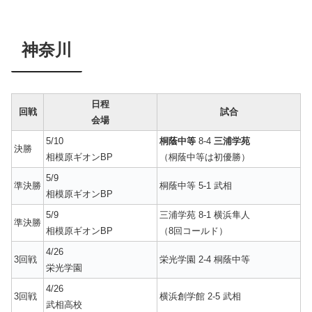
神奈川
日程
回戦
試合
会場
5/10
桐蔭中等
8-4
三浦学苑
決勝
相模原ギオンBP
（桐蔭中等は初優勝）
5/9
準決勝
桐蔭中等 5-1 武相
相模原ギオンBP
5/9
三浦学苑 8-1 横浜隼人
準決勝
相模原ギオンBP
（8回コールド）
4/26
3回戦
栄光学園 2-4 桐蔭中等
栄光学園
4/26
3回戦
横浜創学館 2-5 武相
武相高校