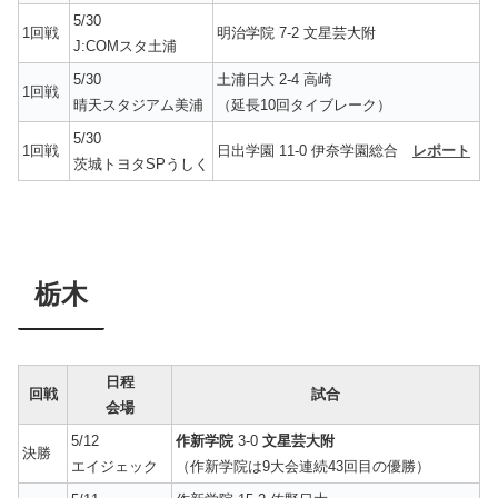
5/30
1回戦
明治学院 7-2 文星芸大附
J:COMスタ土浦
5/30
土浦日大 2-4 高崎
1回戦
晴天スタジアム美浦
（延長10回タイブレーク）
5/30
1回戦
日出学園 11-0 伊奈学園総合
レポート
茨城トヨタSPうしく
栃木
日程
回戦
試合
会場
5/12
作新学院
3-0
文星芸大附
決勝
エイジェック
（作新学院は9大会連続43回目の優勝）