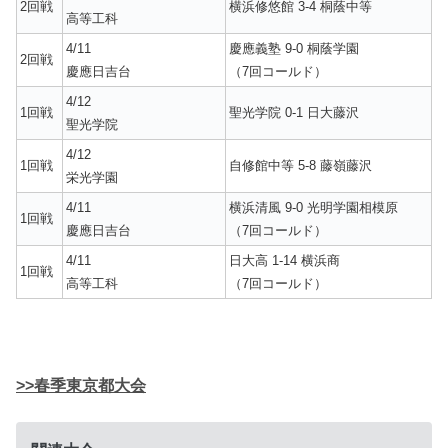
2回戦
横浜修悠館 3-4 桐蔭中等
高等工科
4/11
慶應義塾 9-0 桐蔭学園
2回戦
慶應日吉台
（7回コールド）
4/12
1回戦
聖光学院 0-1 日大藤沢
聖光学院
4/12
1回戦
自修館中等 5-8 藤嶺藤沢
栄光学園
4/11
横浜清風 9-0 光明学園相模原
1回戦
慶應日吉台
（7回コールド）
4/11
日大高 1-14 横浜商
1回戦
高等工科
（7回コールド）
>>春季東京都大会