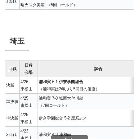
1回戦
晴天スタ美浦
（5回コールド）
埼玉
日程
回戦
試合
会場
4/26
浦和実
6-1
伊奈学園総合
決勝
東松山
（浦和実は2年ぶり5回目の優勝）
4/25
浦和実 7-0 城西大付川越
準決勝
東松山
（7回コールド）
4/25
準決勝
伊奈学園総合 5-2 慶應志木
東松山
4/23
2回戦
浦和実 4-3 浦和南
東松山