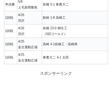
5/8
準決勝
前橋 5-1 東農大二
上毛新聞敷島
4/26
1回戦
館林 1-8 高崎工
貝沢
4/26
前橋 23-0 桐生工
1回戦
貝沢
（5回コールド）
4/25
1回戦
高崎 4-1前橋工・高崎商
金古運動広場
4/25
1回戦
東農大二 4-1 太田
金古運動広場
スポンサーリンク