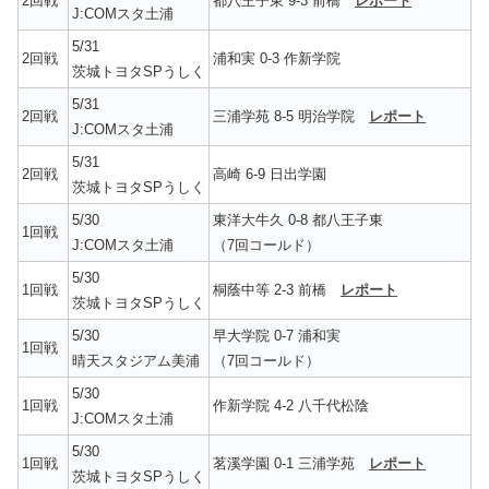
2回戦
都八王子東 9-3 前橋
レポート
J:COMスタ土浦
5/31
2回戦
浦和実 0-3 作新学院
茨城トヨタSPうしく
5/31
2回戦
三浦学苑 8-5 明治学院
レポート
J:COMスタ土浦
5/31
2回戦
高崎 6-9 日出学園
茨城トヨタSPうしく
5/30
東洋大牛久 0-8 都八王子東
1回戦
J:COMスタ土浦
（7回コールド）
5/30
1回戦
桐蔭中等 2-3 前橋
レポート
茨城トヨタSPうしく
5/30
早大学院 0-7 浦和実
1回戦
晴天スタジアム美浦
（7回コールド）
5/30
1回戦
作新学院 4-2 八千代松陰
J:COMスタ土浦
5/30
1回戦
茗溪学園 0-1 三浦学苑
レポート
茨城トヨタSPうしく