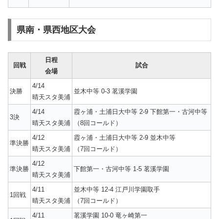
県南・県西地区大会
日程
回戦
試合
会場
4/14
決勝
並木中等 0-3 茗溪学園
晴天スタ美浦
4/14
霞ヶ浦・土浦日大中等 2-9 下館第一・古河中等
3決
晴天スタ美浦
（8回コールド）
4/12
霞ヶ浦・土浦日大中等 2-9 並木中等
準決勝
晴天スタ美浦
（7回コールド）
4/12
準決勝
下館第一・古河中等 1-5 茗溪学園
晴天スタ美浦
4/11
並木中等 12-4 江戸川学園取手
1回戦
晴天スタ美浦
（7回コールド）
4/11
茗溪学園 10-0 竜ヶ崎第一