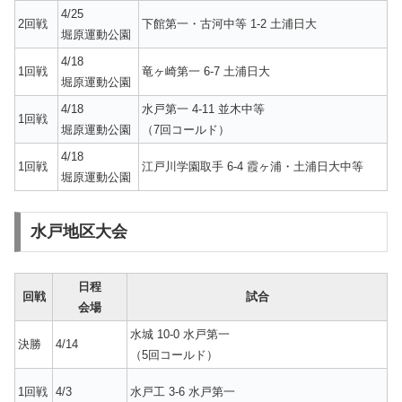
4/25
2回戦
下館第一・古河中等 1-2 土浦日大
堀原運動公園
4/18
1回戦
竜ヶ崎第一 6-7 土浦日大
堀原運動公園
4/18
水戸第一 4-11 並木中等
1回戦
堀原運動公園
（7回コールド）
4/18
1回戦
江戸川学園取手 6-4 霞ヶ浦・土浦日大中等
堀原運動公園
水戸地区大会
日程
回戦
試合
会場
水城 10-0 水戸第一
決勝
4/14
（5回コールド）
1回戦
4/3
水戸工 3-6 水戸第一