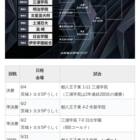
日程
回戦
試合
会場
6/4
都八王子東 1-11 三浦学苑
決勝
茨城トヨタSPうしく
（三浦学苑は2年連続2回目の優勝）
6/2
準決勝
都八王子東 4-2 作新学院
茨城トヨタSPうしく
6/2
三浦学苑 7-0 日出学園
準決勝
茨城トヨタSPうしく
（8回コールド）
5/31