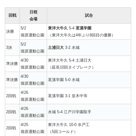
日程
回戦
試合
会場
5/2
東洋大牛久
5-4
茗溪学園
決勝
堀原運動公園
（東洋大牛久は4年ぶり8回目の優勝）
5/2
3決
土浦日大
3-2 水城
堀原運動公園
4/30
東洋大牛久 5-4 土浦日大
準決勝
堀原運動公園
（延長10回タイブレーク）
4/30
準決勝
茗溪学園 5-0 水城
堀原運動公園
4/26
2回戦
茗溪学園 3-1 並木中等
堀原運動公園
4/26
2回戦
水城 5-4 江戸川学園取手
堀原運動公園
4/25
東洋大牛久 10-0 水戸工
2回戦
堀原運動公園
（5回コールド）