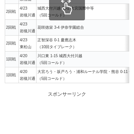
4/23
城西大付川越 18-2 大宮国際中等
2回戦
岩槻川通
（5回コールド）
4/23
2回戦
花咲徳栄 3-4 伊奈学園総合
岩槻川通
4/23
正智深谷 0-1 慶應志木
2回戦
東松山
（10回タイブレーク）
4/20
川口東 1-15 城西大付川越
1回戦
岩槻川通
（5回コールド）
4/20
大宮ろう・坂戸ろう・浦和ルーテル学院・熊谷 0-11 
1回戦
岩槻川通
（5回コールド）
スポンサーリンク