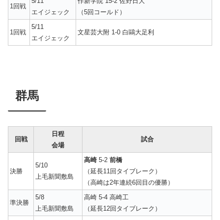
5/11
作新学院 15-2 佐野日大
1回戦
エイジェック
（5回コールド）
5/11
1回戦
文星芸大附 1-0 白鷗大足利
エイジェック
群馬
日程
回戦
試合
会場
高崎
5-2
前橋
5/10
決勝
（延長11回タイブレーク）
上毛新聞敷島
（高崎は2年連続6回目の優勝）
5/8
高崎 5-4 高崎工
準決勝
上毛新聞敷島
（延長12回タイブレーク）