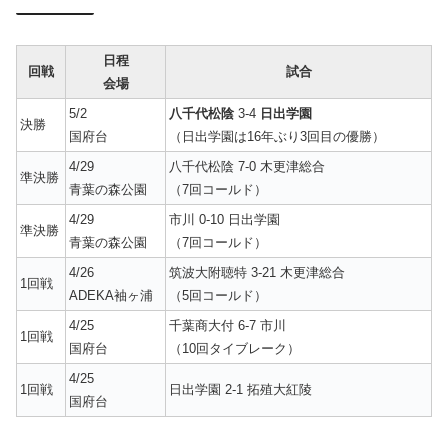
日程
回戦
試合
会場
5/2
八千代松陰
3-4
日出学園
決勝
国府台
（日出学園は16年ぶり3回目の優勝）
4/29
八千代松陰 7-0 木更津総合
準決勝
青葉の森公園
（7回コールド）
4/29
市川 0-10 日出学園
準決勝
青葉の森公園
（7回コールド）
4/26
筑波大附聴特 3-21 木更津総合
1回戦
ADEKA袖ヶ浦
（5回コールド）
4/25
千葉商大付 6-7 市川
1回戦
国府台
（10回タイブレーク）
4/25
1回戦
日出学園 2-1 拓殖大紅陵
国府台