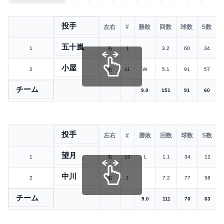
投手
左右
#
勝敗
回数
球数
S数
五十嵐
1
右
1
3.2
60
34
小屋
2
右
11
W
5.1
91
57
チーム
9.0
151
91
60
投手
左右
#
勝敗
回数
球数
S数
望月
1
右
10
L
1.1
34
12
中川
2
右
1
7.2
77
58
チーム
9.0
111
70
63