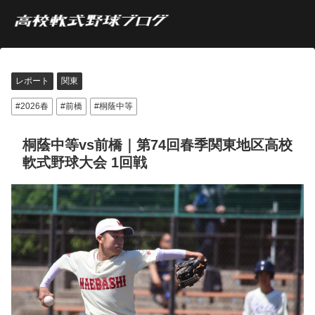
レポート
関東
2026春
前橋
桐蔭中等
桐蔭中等vs前橋｜第74回春季関東地区高校
軟式野球大会 1回戦