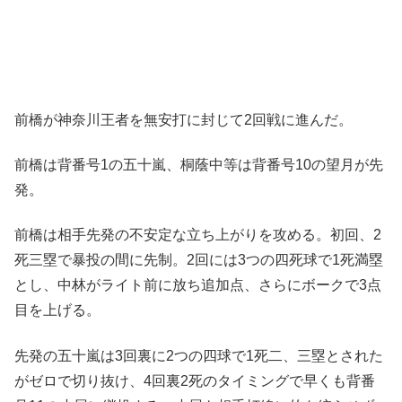
前橋が神奈川王者を無安打に封じて2回戦に進んだ。
前橋は背番号1の五十嵐、桐蔭中等は背番号10の望月が先
発。
前橋は相手先発の不安定な立ち上がりを攻める。初回、2
死三塁で暴投の間に先制。2回には3つの四死球で1死満塁
とし、中林がライト前に放ち追加点、さらにボークで3点
目を上げる。
先発の五十嵐は3回裏に2つの四球で1死二、三塁とされた
がゼロで切り抜け、4回裏2死のタイミングで早くも背番