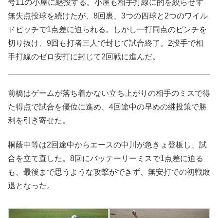
号11の小屋に継投する。小屋も相手打線に的を絞らせず
無失点投球を続けたが、8回裏、3つの四球と2つのワイル
ドピッチで1点差に迫られる。しかし一打同点のピンチを
切り抜け、9回も打者三人で封じて試合終了。2投手で相
手打線のゼロ安打に封じて2回戦に進んだ。
前橋はゲームが落ち着かない立ち上がりの相手のミスで得
た得点で試合を優位に進め、4回途中の早めの継投策で勝
利を引き寄せた。
桐蔭中等は2回途中からエースの中川が急きょ登板し、試
合を立て直した。8回にバッテーリーミスで1点差に迫る
も、最後まで思うような攻撃ができず、無安打での初戦敗
退となった。