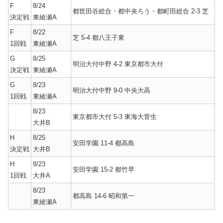
F
8/24
都世田谷総合・都中央ろう・都町田総合 2-3 芝
決定戦
東綾瀬A
F
8/22
芝 5-4 都八王子東
1回戦
東綾瀬A
G
8/25
明治大付中野 4-2 東京都市大付
決定戦
東綾瀬A
G
8/23
明治大付中野 9-0 中央大高
1回戦
東綾瀬A
8/23
東京都市大付 5-3 東海大菅生
大井B
H
8/25
安田学園 11-4 都高島
決定戦
大井B
H
8/23
安田学園 15-2 都竹早
1回戦
大井A
8/23
都高島 14-6 昭和第一
東綾瀬A