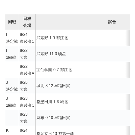
日程
回戦
試合
会場
I
8/24
武蔵野 1-9 都江北
決定戦
東綾瀬C
I
8/22
武蔵野 11-0 暁星
1回戦
大泉
8/22
宝仙学園 0-7 都江北
東綾瀬A
J
8/25
城北 8-12 早稲田実
決定戦
大泉
J
8/23
都墨田川 1-6 城北
1回戦
東綾瀬C
8/23
麻布 0-10 早稲田実
大泉
K
8/24
都足立 6-13 都第一商