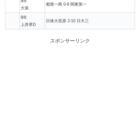
9/8
都第一商 0-9 関東第一
大泉
9/8
日体大荏原 2-10 日大三
上井草D
スポンサーリンク