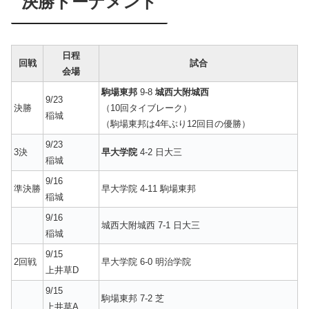
決勝トーナメント
日程
回戦
試合
会場
駒場東邦
9-8
城西大附城西
9/23
決勝
（10回タイブレーク）
稲城
（駒場東邦は4年ぶり12回目の優勝）
9/23
3決
早大学院
4-2 日大三
稲城
9/16
準決勝
早大学院 4-11 駒場東邦
稲城
9/16
城西大附城西 7-1 日大三
稲城
9/15
2回戦
早大学院 6-0 明治学院
上井草D
9/15
駒場東邦 7-2 芝
上井草A