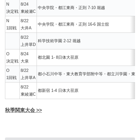
N
8/24
中央学院・都江東商・正則 7-10 堀越
決定戦
東綾瀬C
N
8/22
中央学院・都江東商・正則 16-6 国士舘
1回戦
大井A
8/22
科学技術学園 2-12 堀越
上井草D
O
8/24
都北園 1- 8日体大荏原
決定戦
大泉
O
8/22
都小石川中等・東大教育学部附中等・都立川学園・東京学芸
1回戦
上井草A
8/22
都新宿 1-4 日体大荏原
東綾瀬C
秋季関東大会 >>