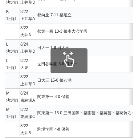
決定戦
上井草D
K
8/22
都向丘 7-11 都足立
1回戦
上井草A
8/22
都第一商 13-3 都南大沢学園
大井A
L
8/24
日大一 1-9 日大三
決定戦
上井草D
L
8/22
世田谷学園 5-6 日大一
1回戦
大泉
8/22
日大三 15-0 都八潮
上井草D
M
8/24
関東第一 8-0 保善
決定戦
東綾瀬A
M
8/22
関東第一 15-0 三田国際・都園芸・都農芸・都葛飾ろう
1回戦
東綾瀬C
8/22
駒場学園 4-8 保善
大井B