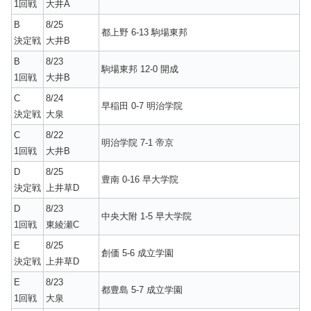
1回戦
大井A
B
8/25
都上野 6-13 駒場東邦
決定戦
大井B
B
8/23
駒場東邦 12-0 開成
1回戦
大井B
C
8/24
早稲田 0-7 明治学院
決定戦
大泉
C
8/22
明治学院 7-1 帝京
1回戦
大井B
D
8/25
豊南 0-16 早大学院
決定戦
上井草D
D
8/23
中央大附 1-5 早大学院
1回戦
東綾瀬C
E
8/25
創価 5-6 成立学園
決定戦
上井草D
E
8/23
都豊島 5-7 成立学園
1回戦
大泉