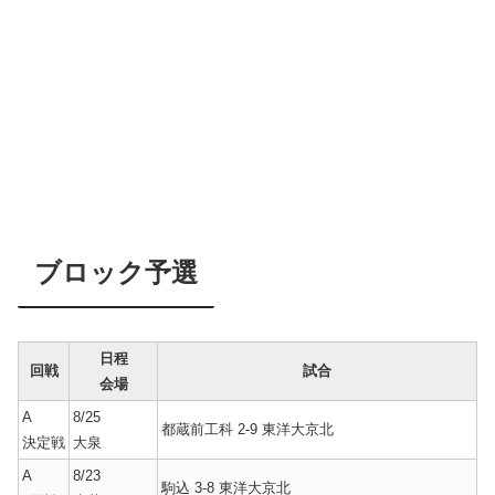
ブロック予選
日程
回戦
試合
会場
A
8/25
都蔵前工科 2-9 東洋大京北
決定戦
大泉
A
8/23
駒込 3-8 東洋大京北