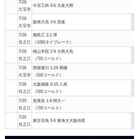
7/26
今宮工科 0-6 大産大附
久宝寺
7/26
阪南大高 3-6 浪速
久宝寺
7/26
都島工 2-1 堺
住之江
（10回タイブレーク）
7/26
桃山学院 2-9 大商大高
住之江
（7回コールド）
7/26
西寝屋川 1-29 興國
久宝寺
（5回コールド）
7/26
大阪桐蔭 0-10 八尾
住之江
（5回コールド）
7/25
長尾谷 1-9 関大一
住之江
（7回コールド）
7/25
東百舌鳥 0-5 東海大大阪仰星
住之江