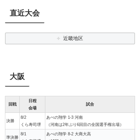
直近大会
近畿地区
大阪
日程
回戦
試合
会場
8/2
あべの翔学 1-3 河南
決勝
くら寿司堺
（河南は2年ぶり6回目の全国選手権出場）
8/1
あべの翔学 8-2 大商大高
準決勝