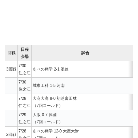
日程
回戦
試合
会場
7/30
3回戦
あべの翔学 2-1 浪速
住之江
7/30
城東工科 1-5 河南
住之江
7/29
大商大高 8-0 初芝富田林
住之江
（7回コールド）
7/29
大阪 0-7 興國
住之江
（7回コールド）
7/28
あべの翔学 12-0 大産大附
2回戦