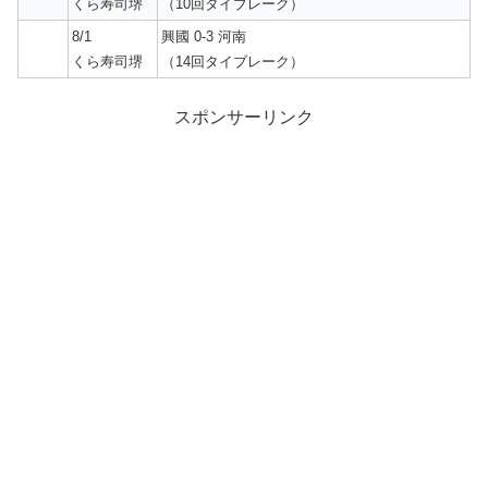
くら寿司堺
（10回タイブレーク）
8/1
興國 0-3 河南
くら寿司堺
（14回タイブレーク）
スポンサーリンク