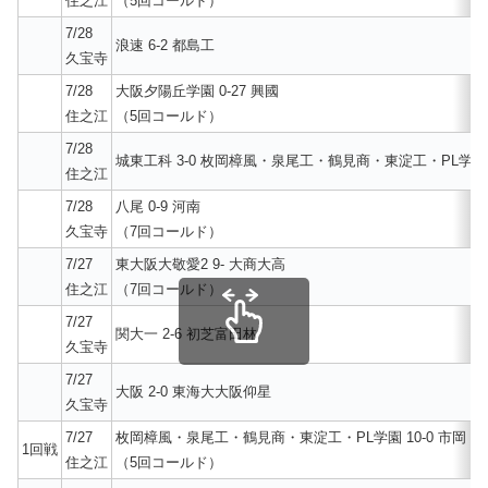
住之江
（5回コールド）
7/28
浪速 6-2 都島工
久宝寺
7/28
大阪夕陽丘学園 0-27 興國
住之江
（5回コールド）
7/28
城東工科 3-0 枚岡樟風・泉尾工・鶴見商・東淀工・PL学園
住之江
7/28
八尾 0-9 河南
久宝寺
（7回コールド）
7/27
東大阪大敬愛2 9- 大商大高
住之江
（7回コールド）
7/27
関大一 2-6 初芝富田林
久宝寺
7/27
大阪 2-0 東海大大阪仰星
久宝寺
7/27
枚岡樟風・泉尾工・鶴見商・東淀工・PL学園 10-0 市岡
1回戦
住之江
（5回コールド）