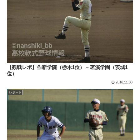
【観戦レポ】作新学院（栃木1位） – 茗溪学園（茨城1
位）
2016.11.08
レポート