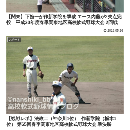
【関東】下館一が作新学院を撃破 エース内藤が2失点完
投 平成30年度春季関東地区高校軟式野球大会 2回戦
2018.05.26
レポート
【観戦レポ】法政二（神奈川1位）- 作新学院（栃木1
位） 第65回春季関東地区高校軟式野球大会 準決勝