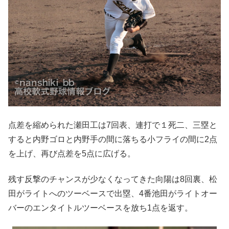
点差を縮められた瀬田工は7回表、連打で１死二、三塁と
すると内野ゴロと内野手の間に落ちる小フライの間に2点
を上げ、再び点差を5点に広げる。
残す反撃のチャンスが少なくなってきた向陽は8回裏、松
田がライトへのツーベースで出塁、4番池田がライトオー
バーのエンタイトルツーベースを放ち1点を返す。