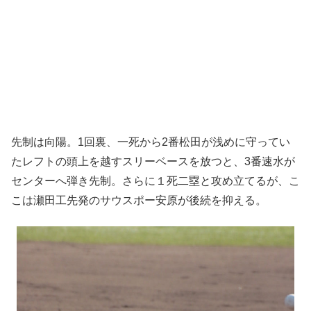
先制は向陽。1回裏、一死から2番松田が浅めに守ってい
たレフトの頭上を越すスリーベースを放つと、3番速水が
センターへ弾き先制。さらに１死二塁と攻め立てるが、こ
こは瀬田工先発のサウスポー安原が後続を抑える。