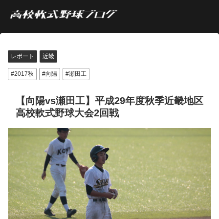
レポート
近畿
2017秋
向陽
瀬田工
【向陽vs瀬田工】平成29年度秋季近畿地区
高校軟式野球大会2回戦