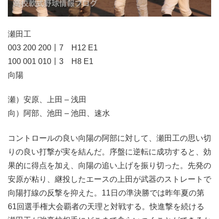
瀬田工
003 200 200丨7 H12 E1
100 001 010丨3 H8 E1
向陽
瀬）安原、上田 – 浅田
向）阿部、池田 – 池田、速水
コントロールの良い向陽の阿部に対して、瀬田工の思い切
りの良い打撃が実を結んだ。序盤に逆転に成功すると、効
果的に得点を加え、向陽の追い上げを振り切った。先発の
安原が粘り、継投したエースの上田が武器のストレートで
向陽打線の反撃を抑えた。11日の準決勝では昨年夏の第
61回選手権大会覇者の天理と対戦する。快進撃を続ける