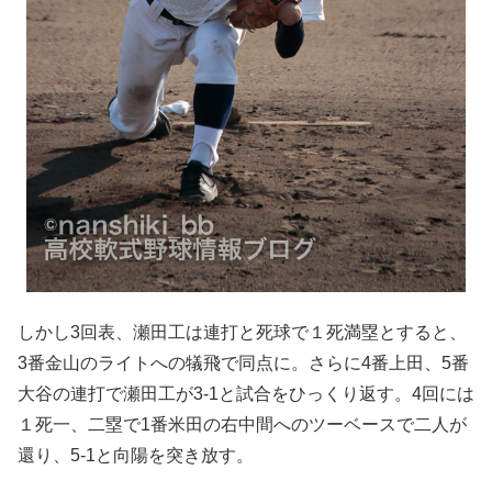
しかし3回表、瀬田工は連打と死球で１死満塁とすると、
3番金山のライトへの犠飛で同点に。さらに4番上田、5番
大谷の連打で瀬田工が3-1と試合をひっくり返す。4回には
１死一、二塁で1番米田の右中間へのツーベースで二人が
還り、5-1と向陽を突き放す。