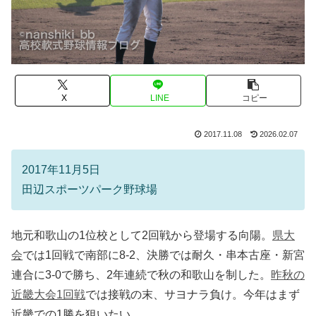
X
LINE
コピー
2017.11.08
2026.02.07
2017年11月5日
田辺スポーツパーク野球場
地元和歌山の1位校として2回戦から登場する向陽。
県大
会
では1回戦で南部に8-2、決勝では耐久・串本古座・新宮
連合に3-0で勝ち、2年連続で秋の和歌山を制した。
昨秋の
近畿大会1回戦
では接戦の末、サヨナラ負け。今年はまず
近畿での1勝を狙いたい。