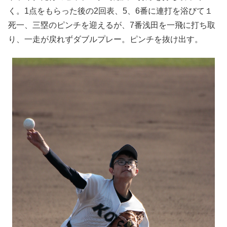
く。1点をもらった後の2回表、5、6番に連打を浴びて１
死一、三塁のピンチを迎えるが、7番浅田を一飛に打ち取
り、一走が戻れずダブルプレー。ピンチを抜け出す。