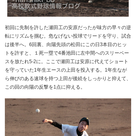
初回に先制を許した瀬田工の安原だったが味方の早々の逆
転にリズムを掴む。危なげない投球でリードを守り、試合
は後半へ。6回裏、向陽先頭の松田にこの日3本目のヒッ
トを許すと、１死一塁で4番池田に左中間へのスリーベー
スを放たれ5-2に。ここで瀬田工は安原に代えてショート
を守っていた1年生エースの上田を投入する。1年生なが
ら伸びのある速球を持つ上田が後続をしっかりと抑えて、
この回の向陽の反撃を1点に抑える。