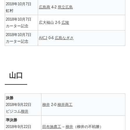
2018年10月7日
広島商
4-2
県立広島
虹村
2018年10月7日
広大福山 2-5
広陵
カーター記念
2018年10月7日
AICJ
0-6
広島なぎさ
カーター記念
山口
決勝
2018年9月22日
柳井
2-0
柳井商工
ビジコム
柳井
準決勝
2018年9月22日
田布施農工
–
柳井
（柳井の不戦勝）