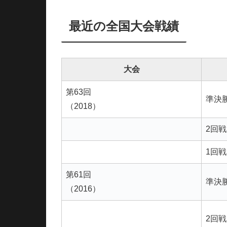
最近の全国大会戦績
大会
第63回
準決
（2018）
2回戦
1回戦
第61回
準決
（2016）
2回戦