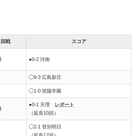
回戦
スコア
勝
●0-2 河南
◯9-3 広島新庄
◯1-0 筑陽学園
●0-1 天理
レポート
勝
（延長10回）
◯2-1 登別明日
（延長12回）