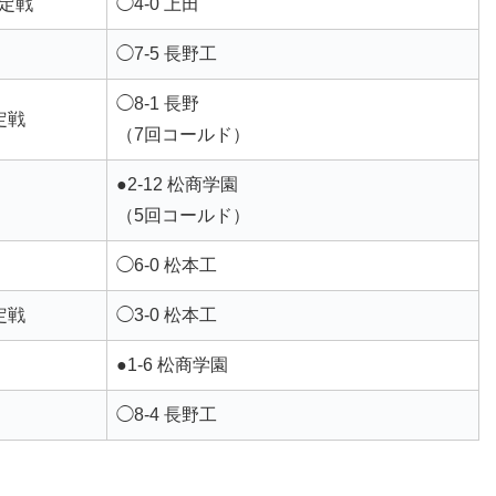
定戦
◯4-0 上田
◯7-5 長野工
◯8-1 長野
定戦
（7回コールド）
●2-12 松商学園
（5回コールド）
◯6-0 松本工
定戦
◯3-0 松本工
●1-6 松商学園
◯8-4 長野工