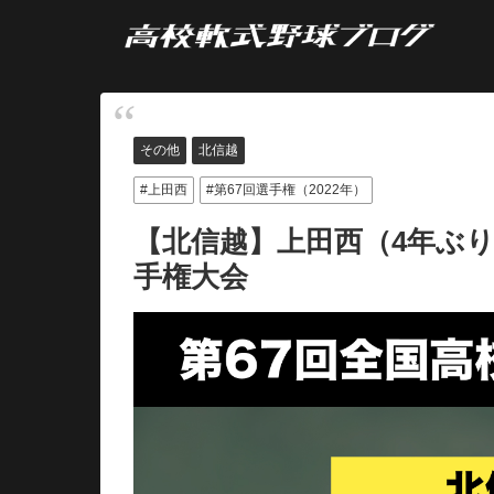
その他
北信越
上田西
第67回選手権（2022年）
【北信越】上田西（4年ぶり
手権大会