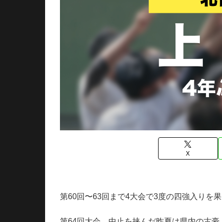
X
第60回〜63回まで4大会で3度の四強入り
第64回大会、中止を挟んだ昨夏は県内の古