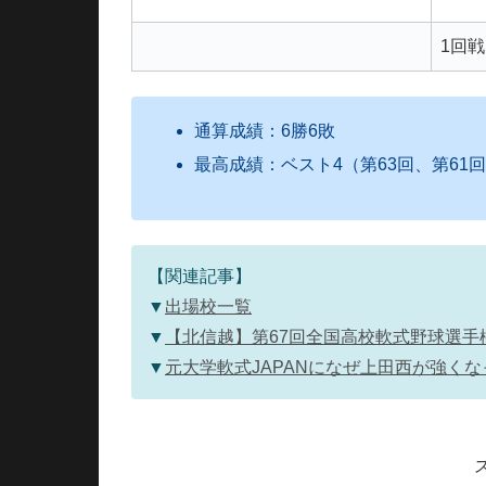
1回戦
通算成績：6勝6敗
最高成績：ベスト4（第63回、第61回
【関連記事】
▼
出場校一覧
▼
【北信越】第67回全国高校軟式野球選手権
▼
元大学軟式JAPANになぜ上田西が強く