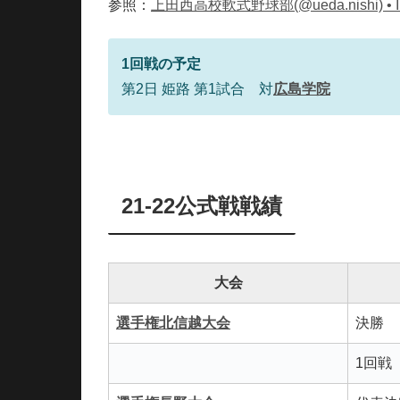
参照：
上田西高校軟式野球部(@ueda.nishi) • In
1回戦の予定
第2日 姫路 第1試合 対
広島学院
21-22公式戦戦績
大会
選手権北信越大会
決勝
1回戦