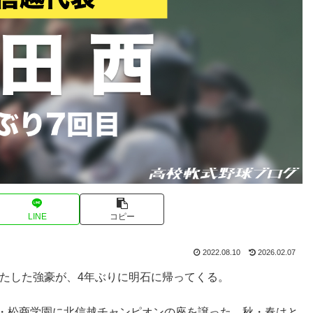
LINE
コピー
2022.08.10
2026.02.07
を果たした強豪が、4年ぶりに明石に帰ってくる。
豪・松商学園に北信越チャンピオンの座を譲った。秋・春はと