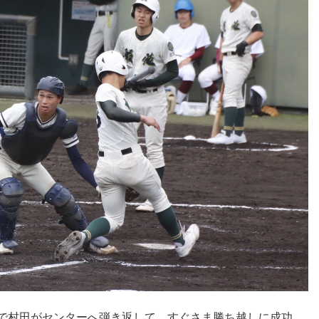
塁で村田がセンターへ弾き返して、すぐさま勝ち越しに成功。