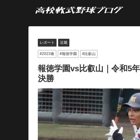
レポート
近畿
2023春
報徳学園
比叡山
報徳学園vs比叡山｜令和5
決勝