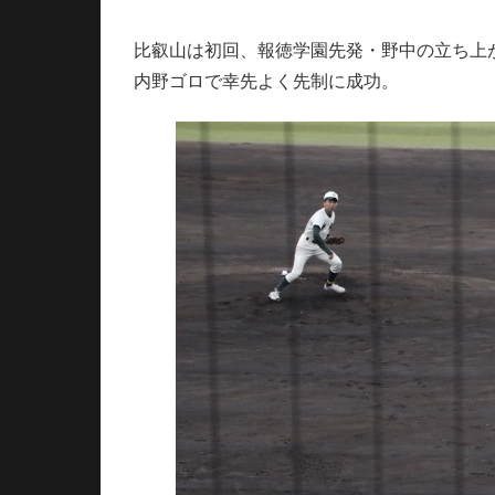
比叡山は初回、報徳学園先発・野中の立ち上
内野ゴロで幸先よく先制に成功。