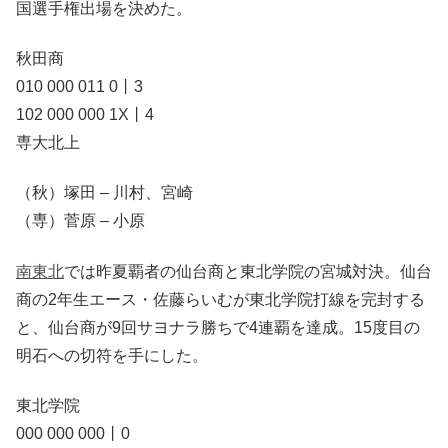
国選手権出場を決めた。
秋田商
010 000 011 0丨3
102 000 000 1X丨4
専大北上
（秋）塚田 – 川村、宮崎
（専）菅原 – 小原
南東北
では昨夏覇者の仙台商と東北学院の宮城対決。仙台
商の2年生エース・佐藤らいむが東北学院打線を完封する
と、仙台商が9回サヨナラ勝ちで4連覇を達成。15度目の
明石への切符を手にした。
東北学院
000 000 000丨0