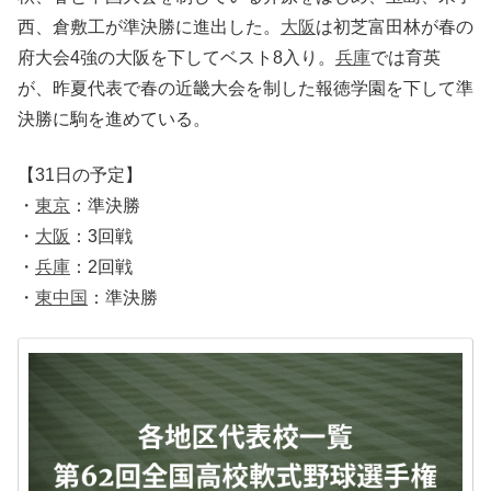
西、倉敷工が準決勝に進出した。
大阪
は初芝富田林が春の
府大会4強の大阪を下してベスト8入り。
兵庫
では育英
が、昨夏代表で春の近畿大会を制した報徳学園を下して準
決勝に駒を進めている。
【31日の予定】
・
東京
：準決勝
・
大阪
：3回戦
・
兵庫
：2回戦
・
東中国
：準決勝