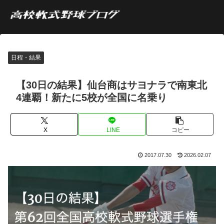
日程・結果
【30日の結果】仙台商はサヨナラで南東北
4連覇！新たに5校が全国に名乗り
X
LINE
コピー
2017.07.30
2026.02.07