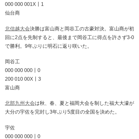
000 000 001X丨1
仙台商
北信越大会
決勝は富山商と岡谷工の古豪対決。富山商が初
回に2点を先制すると、最後まで岡谷工に得点を許さず3-0
で勝利。9年ぶりに明石に返り咲いた。
岡谷工
000 000 000丨0
200 010 00X丨3
富山商
北部九州大会
は秋、春、夏と福岡大会を制した福大大濠が
大分の宇佐を完封し3年ぶり5度目の全国を決めた。
宇佐
000 000 000丨0