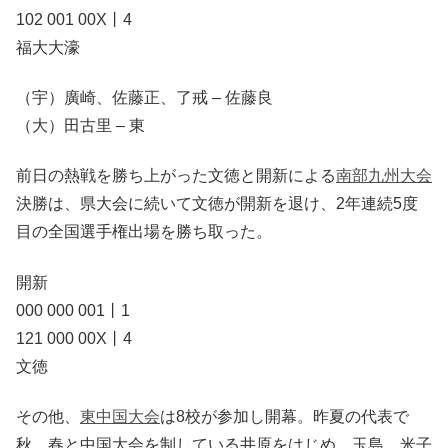
102 001 00X丨4
福大大濠
（宇）廣崎、佐藤正、了戒 – 佐藤良
（大）田古里 – 東
前日の熱戦を勝ち上がった文徳と開新による
南部九州大会
決勝は、県大会に続いて文徳が開新を退け、2年連続5度
目の全国選手権出場を勝ち取った。
開新
000 000 001丨1
121 000 00X丨4
文徳
その他、
東中国大会
は8校が参加し開幕。昨夏の代表で
秋、春と中国大会を制している井原をはじめ、玉島、米子