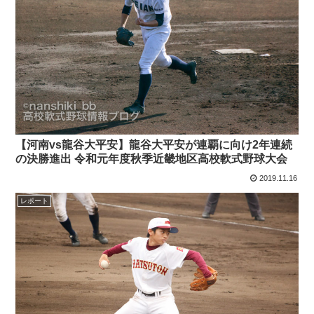
【河南vs龍谷大平安】龍谷大平安が連覇に向け2年連続
の決勝進出 令和元年度秋季近畿地区高校軟式野球大会
2019.11.16
レポート