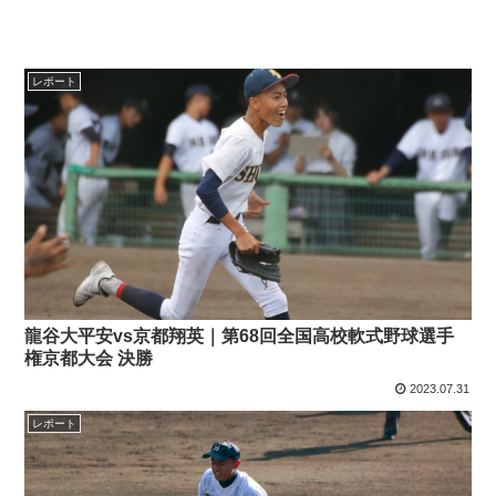
レポート
龍谷大平安vs京都翔英｜第68回全国高校軟式野球選手
権京都大会 決勝
2023.07.31
レポート