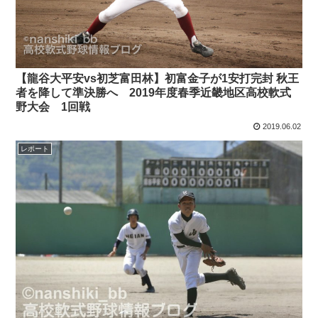
【龍谷大平安vs初芝富田林】初富金子が1安打完封 秋王
者を降して準決勝へ 2019年度春季近畿地区高校軟式
野大会 1回戦
2019.06.02
レポート