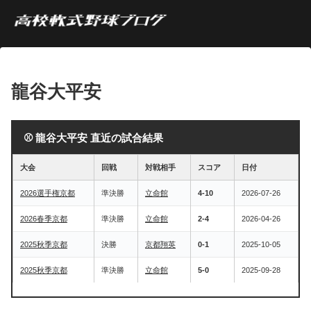
龍谷大平安
⚾ 龍谷大平安 直近の試合結果
大会
回戦
対戦相手
スコア
日付
2026選手権京都
準決勝
立命館
4-10
2026-07-26
2026春季京都
準決勝
立命館
2-4
2026-04-26
2025秋季京都
決勝
京都翔英
0-1
2025-10-05
2025秋季京都
準決勝
立命館
5-0
2025-09-28