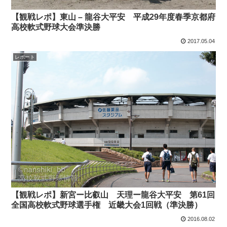
【観戦レポ】東山 – 龍谷大平安 平成29年度春季京都府
高校軟式野球大会準決勝
2017.05.04
レポート
【観戦レポ】新宮ー比叡山 天理ー龍谷大平安 第61回
全国高校軟式野球選手権 近畿大会1回戦（準決勝）
2016.08.02