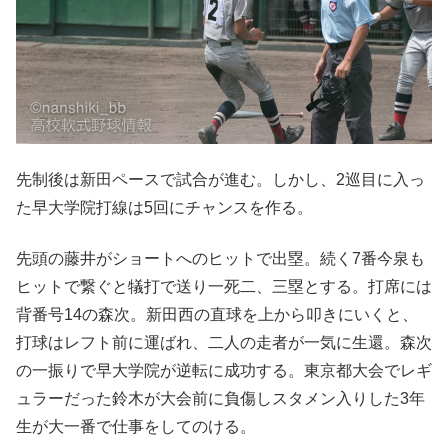
先制後は新田ペースで試合が進む。しかし、2巡目に入っ
た早大学院打線は5回にチャンスを作る。
先頭の藤井がショートへのヒットで出塁。続く7番今泉も
ヒットで繋ぐと犠打で送り一死二、三塁とする。打席には
背番号14の森次。新田西の直球を上から叩きにいくと、
打球はレフト前に運ばれ、二人の走者が一気に生還。森次
の一振りで早大学院が逆転に成功する。東京都大会でレギ
ュラーだった鈴木が大会前に負傷しスタメン入りした3年
生が大一番で仕事をしてのける。