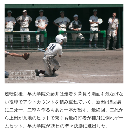
逆転以後、早大学院の藤井は走者を背負う場面も危なげな
い投球でアウトカウントを積み重ねていく。新田は8回裏
に二死一、二塁を作るもあと一本が出ず。最終回、二死か
ら上田が意地のヒットで繋ぐも最終打者が捕飛に倒れゲー
ムセット。早大学院が26日の準々決勝に進出した。