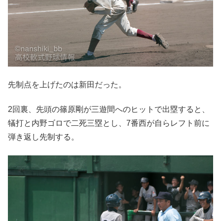
先制点を上げたのは新田だった。
2回裏、先頭の篠原剛が三遊間へのヒットで出塁すると、
犠打と内野ゴロで二死三塁とし、7番西が自らレフト前に
弾き返し先制する。