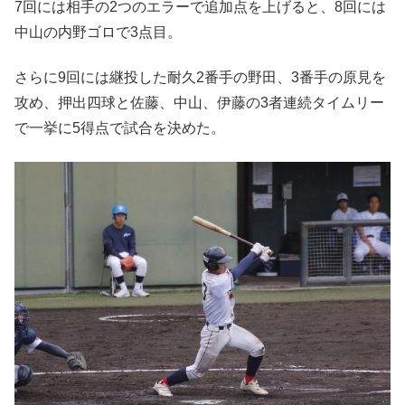
7回には相手の2つのエラーで追加点を上げると、8回には
中山の内野ゴロで3点目。
さらに9回には継投した耐久2番手の野田、3番手の原見を
攻め、押出四球と佐藤、中山、伊藤の3者連続タイムリー
で一挙に5得点で試合を決めた。