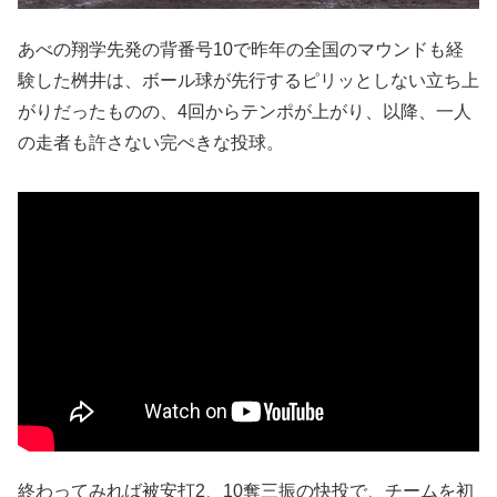
あべの翔学先発の背番号10で昨年の全国のマウンドも経
験した桝井は、ボール球が先行するピリッとしない立ち上
がりだったものの、4回からテンポが上がり、以降、一人
の走者も許さない完ぺきな投球。
終わってみれば被安打2、10奪三振の快投で、チームを初