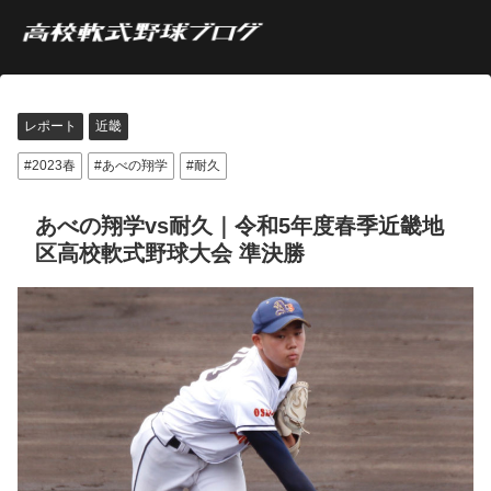
レポート
近畿
2023春
あべの翔学
耐久
あべの翔学vs耐久｜令和5年度春季近畿地
区高校軟式野球大会 準決勝