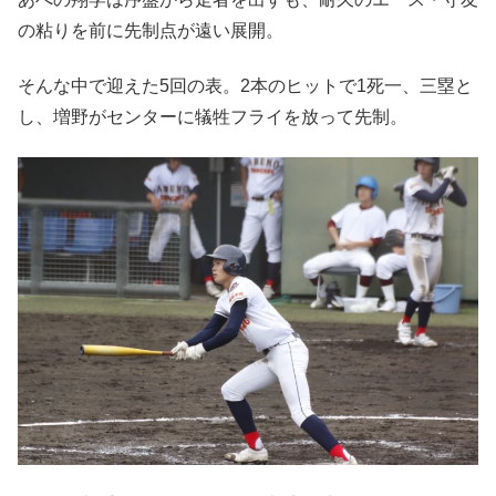
の粘りを前に先制点が遠い展開。
そんな中で迎えた5回の表。2本のヒットで1死一、三塁と
し、増野がセンターに犠牲フライを放って先制。