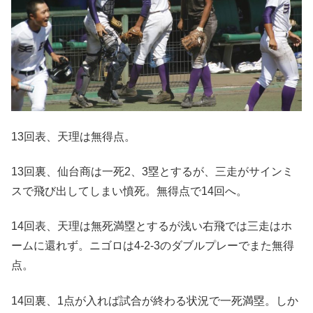
13回表、天理は無得点。
13回裏、仙台商は一死2、3塁とするが、三走がサインミ
スで飛び出してしまい憤死。無得点で14回へ。
14回表、天理は無死満塁とするが浅い右飛では三走はホ
ームに還れず。ニゴロは4-2-3のダブルプレーでまた無得
点。
14回裏、1点が入れば試合が終わる状況で一死満塁。しか