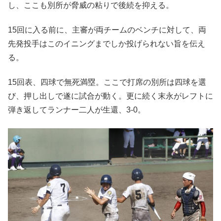
し、ここも別所が脅威の粘りで後続を抑える。
15回に入る前に、主審が両チームのベンチに対して、両
先発投手はこのイニングまでしか投げられない旨を伝え
る。
15回表、四球で無死満塁。ここで打席の別所は四球を選
び、押し出しで遂に試合が動く。更に続く末永がレフトに
弾き返してランナー二人が生還、3-0。