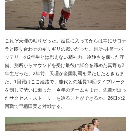
これぞ天理の粘りだった。延長に入ってからは常にサヨナ
ラと隣り合わせのギリギリの戦いだった。別所-井筒一バ
ッテリーの2年生とは思えない精神力、冷静さを保った守
備、別所からマウンドを受け最後に試合を締めた真野も2
年生だった。2年前、天理が全国制覇を果たしたときもま
た、1回戦はここ姫路で、能代との延長14回タイブレーク
を制して勢いに乗った。今年のチームもまた、先輩が辿っ
たサクセス・ストーリーを辿ることができるか。26日の2
回戦で早稲田実と対戦する。