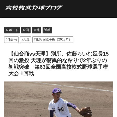
レポート
全国
東北
近畿
仙台商
天理
第63回選手権（2018年）
【仙台商vs天理】別所、佐藤らいむ延長15
回の激投 天理が驚異的な粘りで2年ぶりの
初戦突破 第63回全国高校軟式野球選手権
大会 1回戦