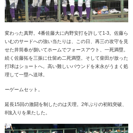
変わった真野。4番佐藤大に内野安打を許して1-3。佐藤ら
いむのサードへの強い当たりは、この日、再三の攻守を見
せた井筒春が捌いてホームでフォースアウト、一死満塁。
続く佐藤拓を三振に仕留め二死満塁。そして柴田が放った
打球はショートへ。高い難しいバウンドを末永がうまく処
理して一塁へ送球。
ーゲームセット。
延長15回の激闘を制したのは天理。2年ぶりの初戦突破、
8強入りを果たした。