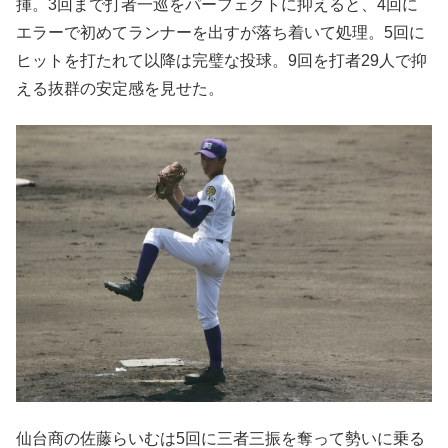
揮。3回まで打者一巡をパーフェクトに抑えると、4回に
エラーで初めてランナーを出すが落ち着いて処理。5回に
ヒットを打たれて以降は完璧な投球。9回を打者29人で抑
える抜群の安定感を見せた。
仙台商の佐藤らいむは5回に三者三振を奪って勢いに乗る