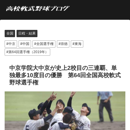
全国
日程・結果
中京
中国
全国選手権
崇徳
東海
第64回選手権（2019年）
中京学院大中京が史上2校目の三連覇、単
独最多10度目の優勝 第64回全国高校軟式
野球選手権