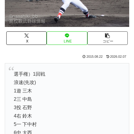
X
LINE
コピー
2015.08.22
2026.02.07
選手権）1回戦
浪速(先攻)
1遊 三木
2三 中島
3投 石野
4右 鈴木
5一 下中村
6中 大西