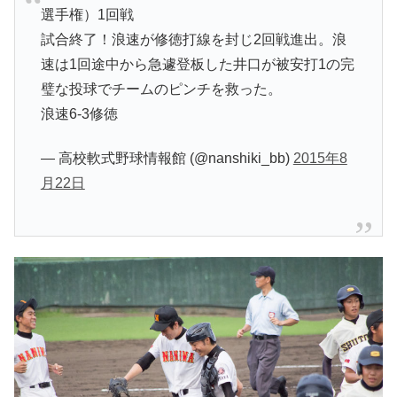
選手権）1回戦
試合終了！浪速が修徳打線を封じ2回戦進出。浪
速は1回途中から急遽登板した井口が被安打1の完
璧な投球でチームのピンチを救った。
浪速6-3修徳
— 高校軟式野球情報館 (@nanshiki_bb)
2015年8
月22日