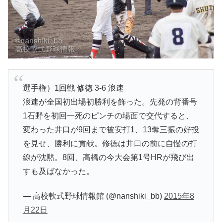
選手権）1回戦 修徳 3-6 浪速
浪速が全国初出場初勝利を飾った。先発の背番号
1石野を初回一死のピンチの場面で交代すると、
変わった井口が9回まで被安打1、13奪三振の好投
を見せ、勝利に貢献。修徳は井口の前に自慢の打
線が沈黙。8回、高橋の今大会第1号HRが飛び出
すも及ばなかった。
— 高校軟式野球情報館 (@nanshiki_bb)
2015年8
月22日