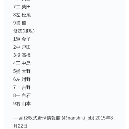
7二 柴田
8左 松尾
9捕 楠
修徳(後攻)
1遊 金子
2中 戸田
3投 高橋
4三 中島
5捕 大野
6左 紺野
7二 吉野
8一 白石
9右 山本
— 高校軟式野球情報館 (@nanshiki_bb)
2015年8
月22日