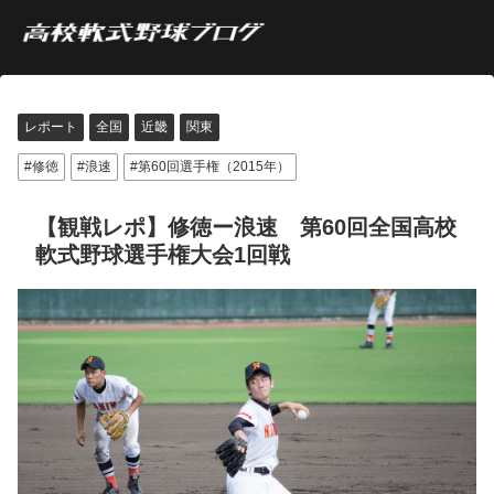
レポート
全国
近畿
関東
修徳
浪速
第60回選手権（2015年）
【観戦レポ】修徳ー浪速 第60回全国高校
軟式野球選手権大会1回戦