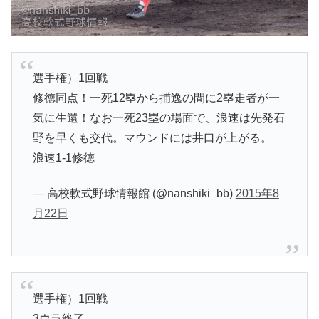
選手権）1回戦
修徳同点！一死12塁から捕逸の間に2塁走者が一
気に生還！なお一死23塁の場面で、浪速は先発石
野を早くも交代。マウンドには井口が上がる。
浪速1-1修徳
— 高校軟式野球情報館 (@nanshiki_bb)
2015年8
月22日
選手権）1回戦
3ウラ終了